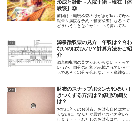
形成と診断～入院手術～現在【体
験談】③
前回は・精密検査のはがきが届いて母へ
報告＆病院を予約・精密検査になるって
どういうことなのかについて書いてみま
した。⇒前回の記事はこちらそして今回
は☑精密検査に行った時に言われたこと
☑そもそも異形成とは？☑精密検査の結
源泉徴収票の見方 年収は？合わ
メモ
果について書いていきます...
ないのはなんで？計算方法をご紹
介
源泉徴収票の見方がわからない＞＜って
いうか、自分の計算と記載されている年
収であろう部分が合わない＞＜単純な計
算ではないんだろうけど、結構大きく？
ズレていたりすると「なんでだろう？」
って思いますよね(；´Д｀)そこでまず、源
財布のスナップボタンがゆるい！
メモ
泉徴収票の見方。年...
きつくする方法は？修理の値段
は？
お気に入りのお財布。お財布自体は大丈
夫なのに、なんだか最近パカパカ空いて
しまう・・・わたしのお財布はポーチタ
イプになっているので、斜め掛けにして
いるんですが、歩いているだけで空いて
しまって困っていたんです。そんな時に
試した方法がすごく良かっ...