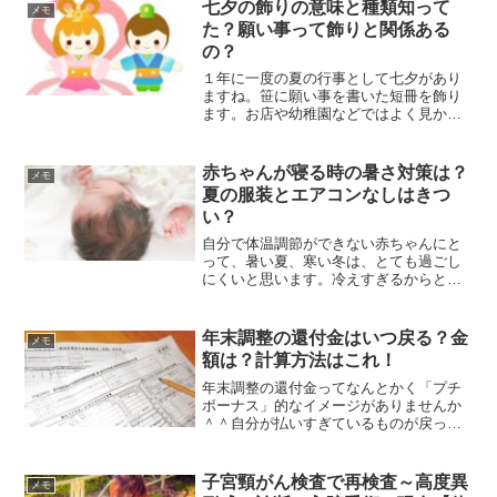
七夕の飾りの意味と種類知って
メモ
た？願い事って飾りと関係ある
の？
１年に一度の夏の行事として七夕があり
ますね。笹に願い事を書いた短冊を飾り
ます。お店や幼稚園などではよく見かけ
るのではないでしょうか？この、飾りに
はちゃんと意味があることはご存知でし
たか？意味を理解すると、飾りつけも考
赤ちゃんが寝る時の暑さ対策は？
メモ
えながらできるのでもっと...
夏の服装とエアコンなしはきつ
い？
自分で体温調節ができない赤ちゃんにと
って、暑い夏、寒い冬は、とても過ごし
にくいと思います。冷えすぎるからとい
ってエアコンなしでは、あせもになりま
すし、小さい体は、熱中症にもなりやす
いです。でも、大人に合わせてエアコン
年末調整の還付金はいつ戻る？金
メモ
の効いた部屋にいると、す...
額は？計算方法はこれ！
年末調整の還付金ってなんとかく「プチ
ボーナス」的なイメージがありませんか
＾＾自分が払いすぎているものが戻って
くるだけなんだけど、やっぱりまとまっ
て入ってくるのは単純に嬉しい物ですヾ(*
´∀｀*)ﾉ「いつ戻ってくるかなぁ♡」なん
子宮頸がん検査で再検査～高度異
メモ
て待ち遠しくな...