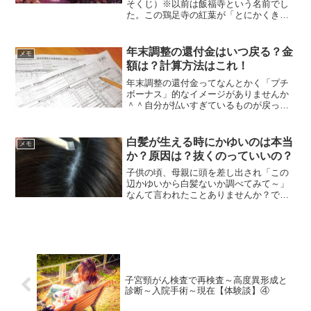
そくじ）※以前は飯福寺という名前でし
た。この鶏足寺の紅葉が「とにかくきれ
い」と大注目です。車でももちろん行け
ますが、今回は◆鶏足寺へバスで行く方
法◆鶏足寺周辺のランチ情報◆鶏足寺の
年末調整の還付金はいつ戻る？金
メモ
紅葉はツアーも便利につい...
額は？計算方法はこれ！
年末調整の還付金ってなんとかく「プチ
ボーナス」的なイメージがありませんか
＾＾自分が払いすぎているものが戻って
くるだけなんだけど、やっぱりまとまっ
て入ってくるのは単純に嬉しい物ですヾ(*
´∀｀*)ﾉ「いつ戻ってくるかなぁ♡」なん
白髪が生える時にかゆいのは本当
メモ
て待ち遠しくな...
か？原因は？抜くのっていいの？
子供の頃、母親に頭を差し出され「この
辺かゆいから白髪ないか調べてみて～」
なんて言われたことありませんか？で、
実際調べてみるとかなりの確率で白髪を
発見したりして。大人になったときに自
分もそうだったから「白髪が生えるとき
はかゆみが生じるんだ！」...
子宮頸がん検査で再検査～高度異形成と
診断～入院手術～現在【体験談】④