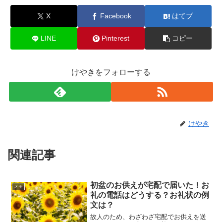
X
Facebook
はてブ
LINE
Pinterest
コピー
けやきをフォローする
けやき
関連記事
初盆のお供えが宅配で届いた！お
メモ
礼の電話はどうする？お礼状の例
文は？
故人のため、わざわざ宅配でお供えを送