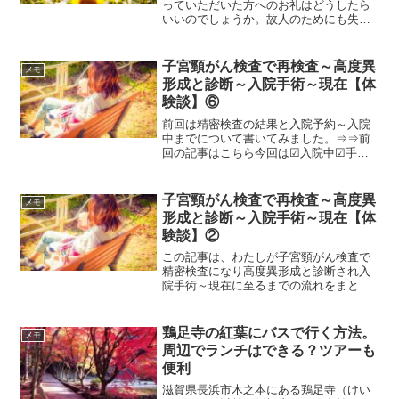
っていただいた方へのお礼はどうしたら
いいのでしょうか。故人のためにも失礼
のないようにしたいですが、こればかり
は、地域によって考え方の違いがありま
す。どれが正解とは言えませんが、一般
子宮頸がん検査で再検査～高度異
メモ
的な考えを書いていきたい...
形成と診断～入院手術～現在【体
験談】⑥
前回は精密検査の結果と入院予約～入院
中までについて書いてみました。⇒⇒前
回の記事はこちら今回は☑入院中☑手術
☑術後について書いていきます。＞＞子
宮頸がん・異形成についての別記事はこ
ちら
子宮頸がん検査で再検査～高度異
メモ
形成と診断～入院手術～現在【体
験談】②
この記事は、わたしが子宮頸がん検査で
精密検査になり高度異形成と診断され入
院手術～現在に至るまでの流れをまとめ
て記事にしています。数年前のことにな
りますので、うる覚えですが思い出しな
がら書いています。同じような状況でわ
鶏足寺の紅葉にバスで行く方法。
メモ
たしのブログにたどり着い...
周辺でランチはできる？ツアーも
便利
滋賀県長浜市木之本にある鶏足寺（けい