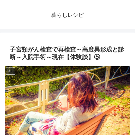
暮らしレシピ
子宮頸がん検査で再検査～高度異形成と診
断～入院手術～現在【体験談】⑤
メモ