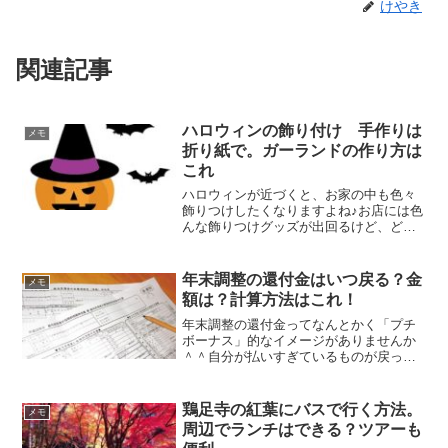
けやき
関連記事
ハロウィンの飾り付け 手作りは
メモ
折り紙で。ガーランドの作り方は
これ
ハロウィンが近づくと、お家の中も色々
飾りつけしたくなりますよね♪お店には色
んな飾りつけグッズが出回るけど、どれ
もこれも結構なお値段で、年に1回のもの
なので買うのはちょっと迷う。そんな時
には折り紙で手作りして、ガーランドの
年末調整の還付金はいつ戻る？金
メモ
ように飾りつけをする...
額は？計算方法はこれ！
年末調整の還付金ってなんとかく「プチ
ボーナス」的なイメージがありませんか
＾＾自分が払いすぎているものが戻って
くるだけなんだけど、やっぱりまとまっ
て入ってくるのは単純に嬉しい物ですヾ(*
´∀｀*)ﾉ「いつ戻ってくるかなぁ♡」なん
鶏足寺の紅葉にバスで行く方法。
メモ
て待ち遠しくな...
周辺でランチはできる？ツアーも