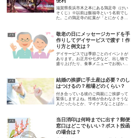
便利
滋賀県長浜市木之本にある鶏足寺（けい
そくじ）※以前は飯福寺という名前でし
た。この鶏足寺の紅葉が「とにかくきれ
い」と大注目です。車でももちろん行け
ますが、今回は◆鶏足寺へバスで行く方
法◆鶏足寺周辺のランチ情報◆鶏足寺の
敬老の日にメッセージカードを手
メモ
紅葉はツアーも便利につい...
作りしてデイサービスで渡す！作
り方と例文は？
デイサービスでは季節ごとのイベントが
あります。お正月や七夕など、出し物で
盛り上げたり、食事メニューでお祝いす
るほか手作りの贈り物を渡すのも一般的
となってきましたね。今度の敬老の日に
職員から手作りのメッセージカードを渡
結婚の挨拶に手土産は必要？のし
メモ
すきっとどんなものでも受...
はつけるの？相場どのくらい？
付き合っている彼のご両親にご挨拶って
緊張しますよね。性格が合わなさそうな
人だったらとか、マイナスなことばかり
考えてしまいませんか？マナーさえきち
んとしていれば、ほとんどの方は受け入
れてくれるはずです。今から、相手のご
当日消印は何時までに出す？郵便
メモ
両親への結婚のご挨拶につ...
窓口はどこでもいい？ポスト投函
の場合は？