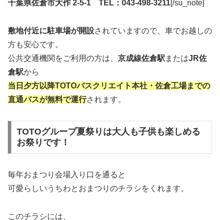
千葉県佐倉市大作 2-5-1 TEL：043-498-3211
[/su_note]
敷地付近に駐車場が開設
されていますので、車でお越しの
方も安心です。
公共交通機関をご利用の方は、
京成線佐倉駅
または
JR佐
倉駅
から
当日夕方以降TOTOバスクリエイト本社・佐倉工場までの
直通バスが無料で運行
されます。
TOTOグループ夏祭りは大人も子供も楽しめる
お祭りです！
毎年おまつり会場入り口を通ると
可愛らしいうちわとおまつりのチラシをくれます。
このチラシには、