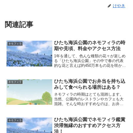
けやき
関連記事
ひたち海浜公園のネモフィラの時
ネモフィラ
期や見頃、料金やアクセス方法
1年を通して、色んな種類の花々が楽しめ
る「ひたち海浜公園」その中で春の代表
的な花と言えば約450万本もの花を咲かせ
る「ネモフィラ」です。広大なみはらし
の丘に広がった青い花はまるで絨毯のよ
うに一面に敷き詰められ空と海と花が溶
ひたち海浜公園でお弁当を持ち込
ネモフィラ
け合い、青のグラデーションが最高で毎
みして食べられる場所はある？
年たくさんの観光客が訪れます。そんな
ひたち海浜公園のネモフィラの時期や見
ネモフィラの時期はとても混雑します。
頃、アクセス方法などの基本情報を紹介
当然、公園内のレストランやカフェも大
していきます。
混雑。そんな時おすすめなのは、お弁当
などを持ち込んでピクニック気分を味わ
うの事。どんなところで食べられるの
か、持ち物や注意点などをまとめまし
ひたち海浜公園でネモフィラ鑑賞
ネモフィラ
た。
渋滞無縁のおすすめアクセス方
法！