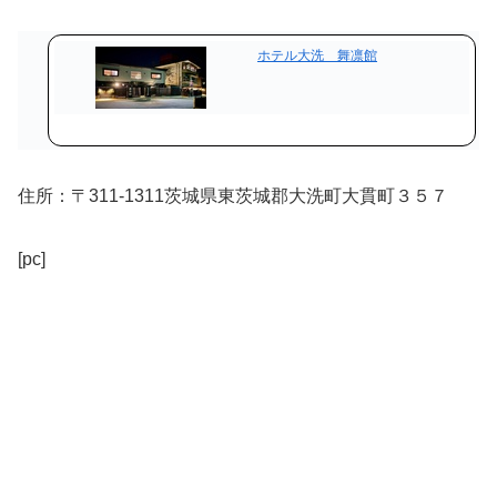
ホテル大洗 舞凛館
住所：〒311-1311茨城県東茨城郡大洗町大貫町３５７
[pc]