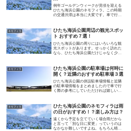
例年ゴールデンウィークが見頃を迎える
ひたち海浜公園のネモフィラ。この時期
の交通渋滞は本当に大変です。車で行っ
ても渋滞に巻き込まれないおすすめのア
クセス方法をご紹介します。
ひたち海浜公園周辺の観光スポッ
ネモフィラ
ト おすすめ７選！
ひたち海浜公園の周りにはいろいろな観
光スポットがあります。せっかく訪れた
なら、ひたち海浜公園だけじゃなく少し
足をのばして観光を楽しんでみてはいか
がでしょうか＾＾車移動1時間前後で行け
るおすすめの観光スポットをご紹介しま
ひたち海浜公園の駐車場は何時に
ネモフィラ
す！
開く？近隣のおすすめ駐車場３選
ひたち海浜公園の併設駐車場情報と近隣
の駐車場情報をまとめましたので車で行
く際の参考にしていただければ嬉しいで
す＾＾
ひたち海浜公園のネモフィラは雨
ネモフィラ
の日がおすすめ！？楽しみ方は？
遠くから予定を立てていく場合雨だから
と言って「別な日に変更」っていうのは
なかなか難しいですよね。もちろん晴れ