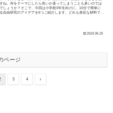
すね。何をテーマにしたら良いか迷ってしまうことも多いのでは
でしょうか？そこで、今回は小学校3年生向けに、10分で簡単に
る自由研究のアイデアを6つご紹介します。どれも身近な材料で手
できるものばかりなので、ぜひ試してみてください！
2024.06.25
のページ
次
2
3
4
へ