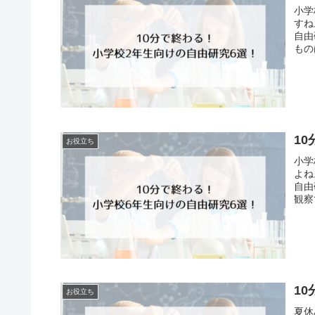
小学
すね
自由
もの
1
お役立ち
小学
よね
自由
観察
1
お役立ち
夏休