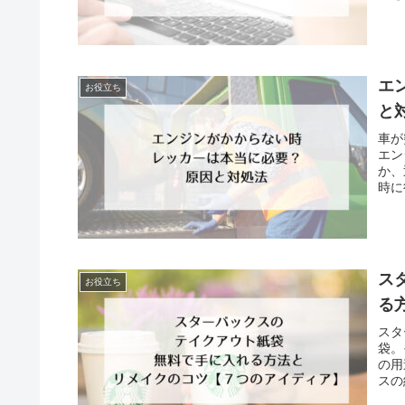
エ
お役立ち
と
車が
エン
か、
時に
ス
お役立ち
る
スタ
袋。
の用
スの
のか