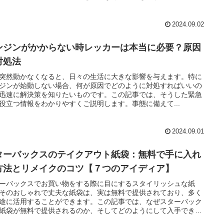
2024.09.02
ンジンがかからない時レッカーは本当に必要？原因
対処法
突然動かなくなると、日々の生活に大きな影響を与えます。特に
ジンが始動しない場合、何が原因でどのように対処すればいいの
迅速に解決策を知りたいものです。この記事では、そうした緊急
役立つ情報をわかりやすくご説明します。事態に備えて...
2024.09.01
ターバックスのテイクアウト紙袋：無料で手に入れ
方法とリメイクのコツ【７つのアイディア】
ーバックスでお買い物をする際に目にするスタイリッシュな紙
そのおしゃれで丈夫な紙袋は、実は無料で提供されており、多く
途に活用することができます。この記事では、なぜスターバック
紙袋が無料で提供されるのか、そしてどのようにして入手できる
について詳しく解説します。