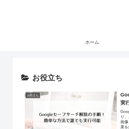
ホーム
お役立ち
G
お役立ち
実
Go
り、
画像
果を