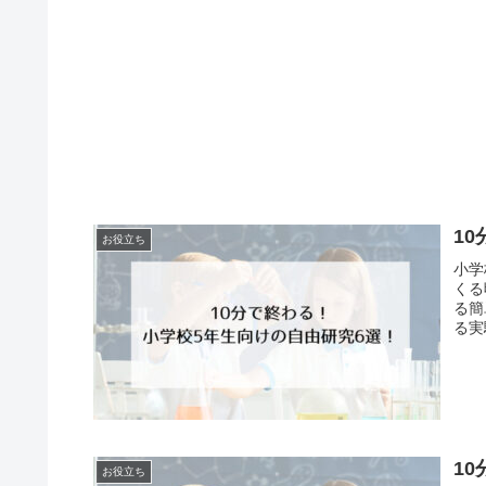
1
お役立ち
小学
くる
る簡
る実
チャ
1
お役立ち