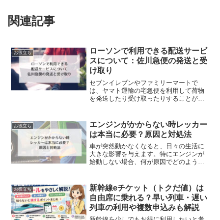
関連記事
ローソンで利用できる配送サービ
お役立ち
スについて：佐川急便の発送と受
け取り
セブンイレブンやファミリーマートで
は、ヤマト運輸の宅急便を利用して荷物
を発送したり受け取ったりすることがで
きます。一方、ローソンでは日本郵便の
ゆうパックを使って荷物の発送や受け取
りが可能です。今回は、ローソンで佐川
エンジンがかからない時レッカー
お役立ち
急便を利用して荷物を発送や受け取りが
は本当に必要？原因と対処法
できるのかについて詳しく解説します。
車が突然動かなくなると、日々の生活に
大きな影響を与えます。特にエンジンが
始動しない場合、何が原因でどのように
対処すればいいのか、迅速に解決策を知
りたいものです。この記事では、そうし
た緊急時に役立つ情報をわかりやすくご
新幹線eチケット（トクだ値）は
お役立ち
説明します。事態に備えて...
自由席に乗れる？早い列車・遅い
列車の利用や複数申込みも解説
新幹線を少しでもお得に利用したいと考