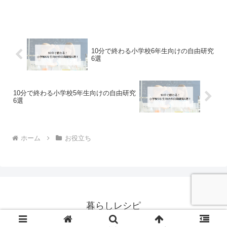
くの時間と労力をかけて準備を進めてい
ます。しかし、試験当日の服装選びもま
た、見過ごされがちな重要な要素です。
適切な服装を選ぶことで、試験中の集中
力を高め、最適なパフォーマンスを発揮
することができます。一方で、不適切な
10分で終わる小学校6年生向けの自由研究
服装は、他の受験生や試験監督に悪い印
6選
象を与え、試験環境でのストレスを増や
す可能性もあります。制服、私服、ジャ
ージなど、多彩な選択肢がある中で、ど
のような服装が最も適しているかを検討
することは、試験当日の成功に直結しま
10分で終わる小学校5年生向けの自由研究
6選
す。この記事では、浪人生が共通テスト
に最適な服装を選ぶための具体的なアド
バイスを提供します。
ホーム
お役立ち
暮らしレシピ
© 2017 暮らしレシピ.