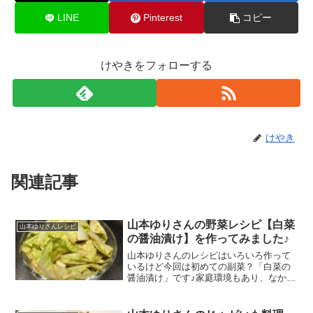
LINE
Pinterest
コピー
けやきをフォローする
けやき
関連記事
山本ゆりさんの野菜レシピ【白菜
山本ゆりさんレシピ
の醤油漬け】を作ってみました♪
山本ゆりさんのレシピはいろいろ作って
いるけど今回は初めての副菜？「白菜の
醤油漬け」です♪家庭環境もあり、なかな
か白菜って使いきれず余らせてしまう事
が多いので、白菜消費レシピは気になり
ます！という事でさっそく作ってみまし