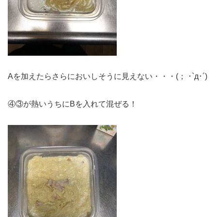
Aを加えたらさらにおいしそうに見えない・・・(； ･`д･´)
④③が熱いうちにBを入れて混ぜる！