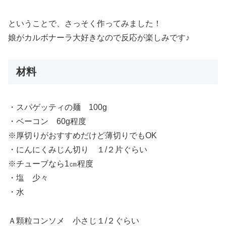
ということで、さっそく作ってみました！
娘がカルボナーラ大好きなので反応が楽しみです♪
材料
・スパゲッティの麺 100g
・ベーコン 60g程度
※厚切りがおすすめだけど薄切りでもOK
・にんにくみじん切り １/２片ぐらい
※チューブなら1㎝程度
・塩 少々
・水
Ａ顆粒コンソメ 小さじ１/２ぐらい