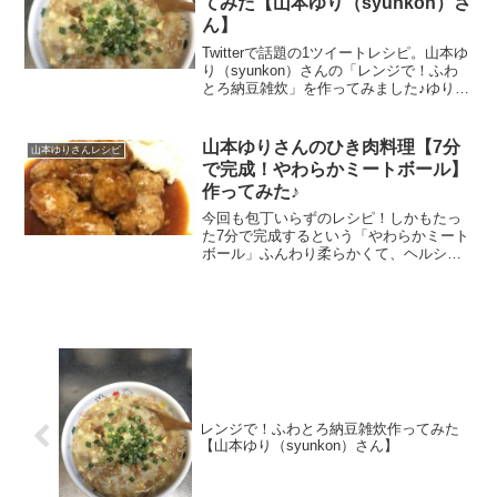
てみた【山本ゆり（syunkon）さ
ん】
Twitterで話題の1ツイートレシピ。山本ゆ
り（syunkon）さんの「レンジで！ふわ
とろ納豆雑炊」を作ってみました♪ゆりさ
ん曰くとにかく簡単で美味しいので週３
で食べてしまったとか・・・納豆好きと
しては気になりすぎるので早速作ってみ
山本ゆりさんのひき肉料理【7分
山本ゆりさんレシピ
ましたよヾ(*´∀｀*)ﾉ
で完成！やわらかミートボール】
作ってみた♪
今回も包丁いらずのレシピ！しかもたっ
た7分で完成するという「やわらかミート
ボール」ふんわり柔らかくて、ヘルシー
でおいしいなんて良いことづくめのミー
トボールときたら作ってみないわけには
いきませんよね♪という事でさっそく作っ
ていきます(*^▽^*)
レンジで！ふわとろ納豆雑炊作ってみた
【山本ゆり（syunkon）さん】