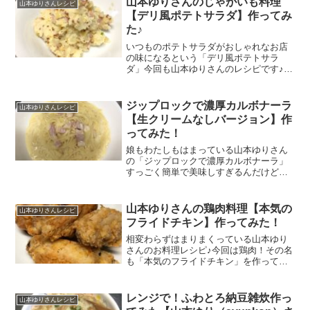
山本ゆりさんのじゃがいも料理
山本ゆりさんレシピ
た(*^▽^*)
【デリ風ポテトサラダ】作ってみ
た♪
いつものポテトサラダがおしゃれなお店
の味になるという「デリ風ポテトサラ
ダ」今回も山本ゆりさんのレシピです♪ポ
イントにあるものを入れることによって
一気にデリ感がUPするんだとか＾＾とに
かく簡単という事でさっそく作ってみま
ジップロックで濃厚カルボナーラ
山本ゆりさんレシピ
した♪
【生クリームなしバージョン】作
ってみた！
娘もわたしもはまっている山本ゆりさん
の「ジップロックで濃厚カルボナーラ」
すっごく簡単で美味しすぎるんだけど生
クリーム（植物性ホイップ可）っていう
のがなぁ・・・って思っていたんですが
なんと生クリームを使わない作り方があ
山本ゆりさんの鶏肉料理【本気の
山本ゆりさんレシピ
ったのでさっそく作ってみました(∩´∀
フライドチキン】作ってみた！
｀)∩ﾜｰｲ
相変わらずはまりまくっている山本ゆり
さんのお料理レシピ♪今回は鶏肉！その名
も「本気のフライドチキン」を作ってみ
ました！普通に作ったら手間がかかりそ
うだしカリッといかず、なかなか難しい
フライドチキンだけどゆりさんのレシピ
レンジで！ふわとろ納豆雑炊作っ
山本ゆりさんレシピ
はどうなのか？！