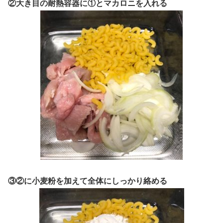
②大き目の耐熱容器に①とマカロニを入れる
③②に小麦粉を加えて全体にしっかり絡める