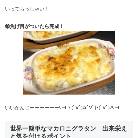
いってらっしゃい！
⑩焦げ目がついたら完成！
いいかんじーーーーーーﾜｰｲヽ(ﾟ∀ﾟ)ﾒ(ﾟ∀ﾟ)ﾒ(ﾟ∀ﾟ)ﾉﾜｰｲ
世界一簡単なマカロニグラタン 出来栄え
と気を付けるポイント