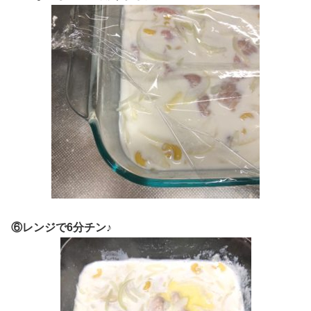
⑥レンジで6分チン♪