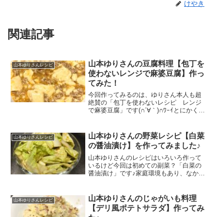
けやき
関連記事
山本ゆりさんの豆腐料理【包丁を
山本ゆりさんレシピ
使わないレンジで麻婆豆腐】作っ
てみた！
今回作ってみるのは、ゆりさん本人も超
絶賛の「包丁を使わないレシピ レンジ
で麻婆豆腐」です(∩´∀｀)∩ﾜｰｲとにかく簡
単でびっくりなおいしさ。さらに食材は
たった2つ！みんな大好き麻婆豆腐が、手
軽においしくできるなら作ってみないわ
山本ゆりさんの野菜レシピ【白菜
山本ゆりさんレシピ
けにはいきませんよね＾＾という事で今
の醤油漬け】を作ってみました♪
回も作ってみました！
山本ゆりさんのレシピはいろいろ作って
いるけど今回は初めての副菜？「白菜の
醤油漬け」です♪家庭環境もあり、なかな
か白菜って使いきれず余らせてしまう事
が多いので、白菜消費レシピは気になり
ます！という事でさっそく作ってみまし
山本ゆりさんのじゃがいも料理
山本ゆりさんレシピ
た(*^▽^*)
【デリ風ポテトサラダ】作ってみ