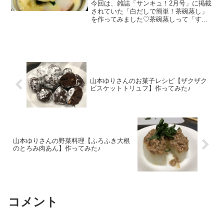
今回は、雑誌「サンキュ！2月号」に掲載
されていた「白だしで簡単！茶碗蒸し」
を作ってみました♡茶碗蒸しって「す」
が入ったりして結構難しくないです
か？？？わたしは茶碗蒸し大好きなんだ
けど難しいイメージであまり作ったこと
なかったんですが・・・ゆりさんレシピ
なら期待大！という事で今回作ってみま
した(*´▽｀*)
山本ゆりさんのお菓子レシピ【ザクザク
ビスケットトリュフ】作ってみた♪
山本ゆりさんの野菜料理【ふろふき大根
のとろみ肉あん】作ってみた♪
コメント