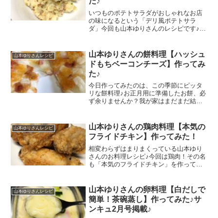
た♪
いつものポテトサラダがおしゃれなお店
の味になるという「デリ風ポテトサラ
ダ」今回も山本ゆりさんのレシピです♪ポ
イントにあるものを入れることによって
一気にデリ感がUPするんだとか＾＾とに
かく簡単という事でさっそく作ってみま
山本ゆりさんの餅料理【ハッシュ
山本ゆりさんレシピ
した♪
ドもちベーコンチーズ】作ってみ
た♪
今日作ってみたのは、この季節にピッタ
リな餅料理♪お正月用に準備したお餅、必
ず余りませんか？我が家はまだまだ結構
余っていて・・・そんな時、タイムリー
にゆりさんのTwitterで見かけたレシピ
「ハッシュドもちベーコンチーズ」おや
山本ゆりさんの鶏肉料理【本気の
山本ゆりさんレシピ
つ？ごはん？どっちにもんなりそうだな
フライドチキン】作ってみた！
ーと思って、今回はお昼ごはんとして作
ってみました(*´▽｀*)
相変わらずはまりまくっている山本ゆり
さんのお料理レシピ♪今回は鶏肉！その名
も「本気のフライドチキン」を作ってみ
ました！普通に作ったら手間がかかりそ
うだしカリッといかず、なかなか難しい
フライドチキンだけどゆりさんのレシピ
山本ゆりさんの卵料理【白だしで
山本ゆりさんレシピ
はどうなのか？！
簡単！茶碗蒸し】作ってみた♪サ
ンキュ2月号掲載♪