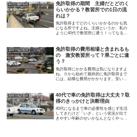
たりって事が多かったのでわたしが感じ
免許取得の期間 主婦だとどのく
40代で免許取得
た行く前の不安→実際通ってどうだった
らいかかる？教習所での1日の流
かについてまとめてみました♪
れは？
免許取得までどのくらいかかるのかも気
になる所ですよね。主婦というか、私の
ように40代で教習所に通う！ってなると
どれだけで卒業できるんだろう・・・っ
て不安になります。また、子育てや家庭
との両立をしなきゃだし教習所での1日の
免許取得の費用相場と含まれるも
40代で免許取得
流れも気になる所。今回はその辺をまと
の 激安教習所って？県ごとに違
めてみました！
う？
免許取得にかかる費用は気になりますよ
ね。０から始めて最終的に免許取得まで
には、結構な費用がかかります。安いお
買い物じゃないため、同じ内容ならでき
るだけ安く済ませたい！というのが人間
の心理ですよね。そこで今回は免許取得
40代で車の免許取得は大丈夫？取
40代で免許取得
にかかる費用相場についてまとめてみま
得のきっかけと決断理由
した！
40代になるまで車の必要性を感じず生活
してきたけど「いざ」という状況が出て
きやすい年齢のせいかなんとなくやっぱ
り免許ってあった方がいいので
は・・・？なんて思ったりしますよね。
まさに私もそうでした(^-^;ただ40代で普