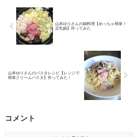
通免許を取りたい！と思っても色々迷っ
てしまいますよね。ここでは一番気にな
る、40代で免許取得って大丈夫なんだろ
うか・・・というところから私が4１歳で
普通免許取得をしようと思ったきっかけ
山本ゆりさんの鍋料理【めっちゃ簡単！
と迷いながらも決めた理由などをまとめ
豆乳鍋】作ってみた
てみました！
山本ゆりさんのパスタレシピ【レンジで
簡単クリームパスタ】作ってみた！
コメント