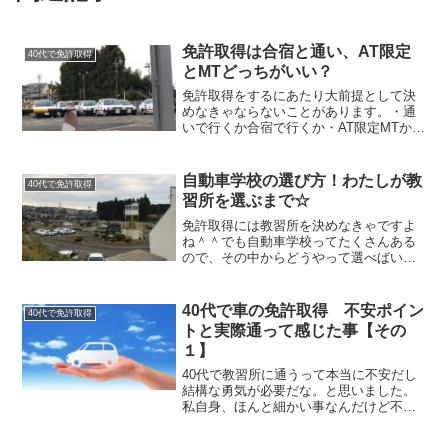
免許取得は合宿と通い、AT限定
40代で免許取得
とMTどっちがいい？
免許取得をするにあたり大前提として決
めなきゃならないことがあります。・通
いで行くか合宿で行くか・AT限定MTかこ
の2点だけは最低限決めておいた方がいい
と思います。今回はその辺りの特徴やメ
リットデメリット、決めるポイントなど
自動車学校の選び方！わたしが教
40代で免許取得
をまとめてみました！
習所を選ぶまで☆
免許取得には教習所を決めなきゃですよ
ね＾＾でも自動車学校ってたくさんある
ので、その中からどうやって選べばいい
か迷ってしまいませんか？そこで、今回
はわたしが教習所を選ぶときに行ったこ
とと決めたポイントについてまとめてみ
40代で車の免許取得 不安ポイン
40代で免許取得
ます！
トと実際通って感じた事【その
１】
40代で教習所に通うって本当に不安だし
結構な勇気が必要だな。と思いました。
私自身、ほんと細かい事なんだけど不安
がたくさんありました。でも、そのほと
んどが実際通っていたら気にならなかっ