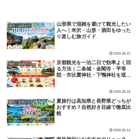
山形県で混雑を避けて観光したい
旅行・お出かけ
人へ｜米沢・山形・酒田をゆった
り楽しむ旅ガイド
2026.06.22
京都観光を一泊二日で効率よく回
旅行・お出かけ
る方法｜二条城・金閣寺・平等
院・市比賣神社・下鴨神社を巡る
モデルコース
2026.06.18
夏旅行は高知県と長野県どっちが
旅行・お出かけ
おすすめ？自然好き目線で徹底比
較
2026.06.12