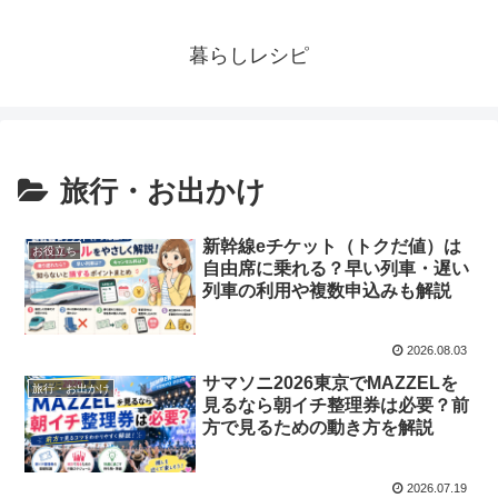
暮らしレシピ
旅行・お出かけ
新幹線eチケット（トクだ値）は
お役立ち
自由席に乗れる？早い列車・遅い
列車の利用や複数申込みも解説
2026.08.03
サマソニ2026東京でMAZZELを
旅行・お出かけ
見るなら朝イチ整理券は必要？前
方で見るための動き方を解説
2026.07.19