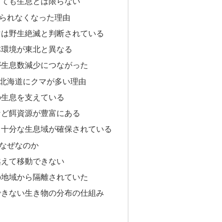
っても生息とは限らない
られなくなった理由
マは野生絶滅と判断されている
林環境が東北と異なる
が生息数減少につながった
北海道にクマが多い理由
の生息を支えている
など餌資源が豊富にある
る十分な生息域が確保されている
なぜなのか
越えて移動できない
の地域から隔離されていた
できない生き物の分布の仕組み