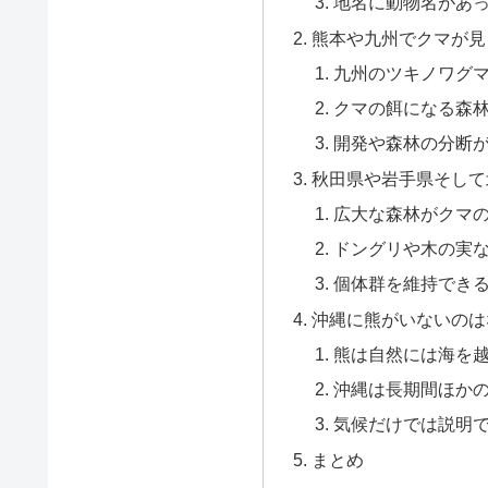
地名に動物名があ
熊本や九州でクマが見
九州のツキノワグ
クマの餌になる森
開発や森林の分断
秋田県や岩手県そして
広大な森林がクマ
ドングリや木の実
個体群を維持でき
沖縄に熊がいないのは
熊は自然には海を
沖縄は長期間ほか
気候だけでは説明
まとめ