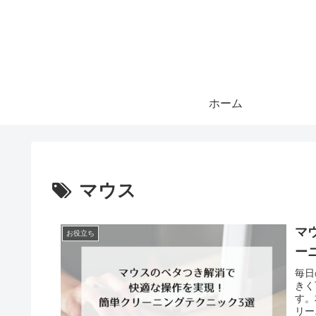
ホーム
マウス
マ
お役立ち
ー
毎日
きく
す。
リー