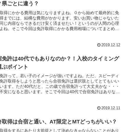
？県ごとに違う？
取得にかかる費用は気になりますよね。０から始めて最終的に免
得までには、結構な費用がかかります。安いお買い物じゃないた
同じ内容ならできるだけ安く済ませたい！というのが人間の心理
よね。そこで今回は免許取得にかかる費用相場についてまとめて
した！
2019.12.12
宿免許は40代でもありなのか？！入校のタイミング
選ぶポイント
免許って、若い子のイメージが強いですよね。ただ、スピーディ
免許取得をしようと思ったら合宿免許は選択肢としてとてもいい
います。ただ40代だと、この歳で合宿免許って大丈夫かな・・・
不安になると思います。そこで今回は40代で合宿免許はありなの
また入校のタイミングなどについてまとめてみました！
2019.12.11
許取得は合宿と通い、AT限定とMTどっちがいい？
取得をするにあたり大前提として決めなきゃならないことがあり