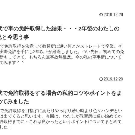
2019.12.29
0代で車の免許取得した結果・・・2年後のわたしの
況と今思う事
代で免許取得を決意して教習所に通い何とかストレートで卒業。そ
実際免許を手にし2年以上が経過しました。つい先日、初めての免
新もしてきて、もちろん無事故無違反。今の私の車事情について
てみます＾＾
2019.12.20
0代で免許取得をする場合の私的コツやポイントをま
めてみました
代で免許取得を目指すにあたりやっぱり若い時より色々ハンデとい
は出てくると思います。今回は、わたしが教習所に通い始めてか
許取得までに・これは良かったというポイントについてまとめて
した！