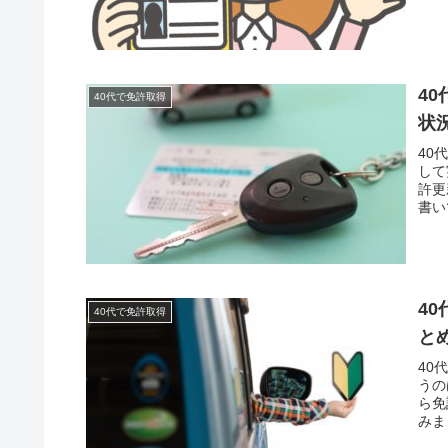
4
40代で免許取得
状
40
して
許更
書い
4
40代で免許取得
と
40
うの
ら免
みま