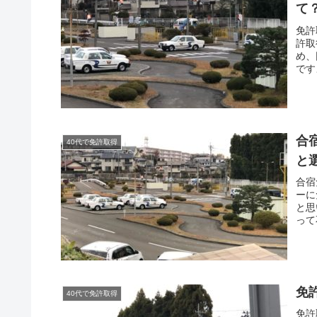
て
免許
許取
め、
です
みま
合
40代で免許取得
と
合宿
ーに
と思
って
か？
免
40代で免許取得
免許