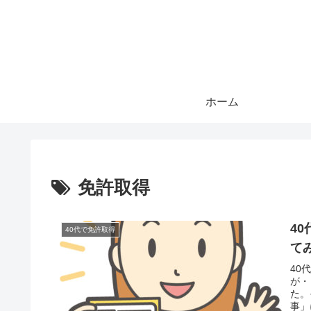
ホーム
免許取得
4
40代で免許取得
て
40
が・
た。
事」