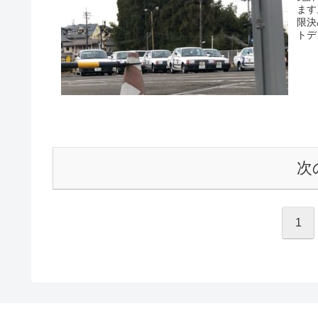
ます
限決
トデ
次
1