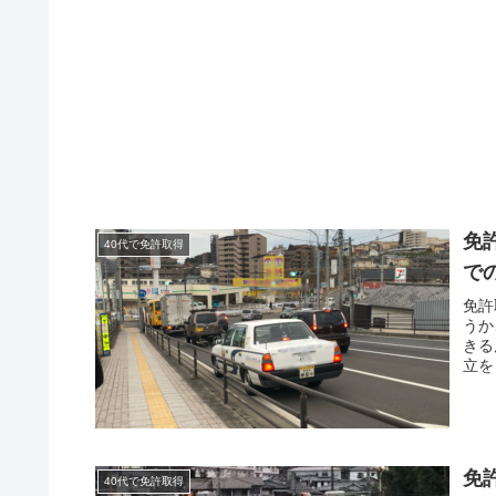
免
40代で免許取得
で
免許
うか
きる
立を
まと
免
40代で免許取得